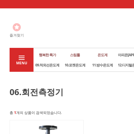
즐겨찾기
행복한 특가
스팀툴
온도계
아피온[APP
MENU
09.적외선온도계
10.포켓온도계
11.방수온도계
12.디지털
06.회전측정기
총
1
개의 상품이 검색되었습니다.