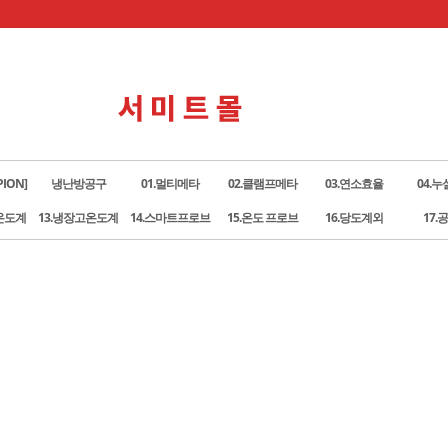
ION]
냉난방공구
01.멀티메타
02.클램프메타
03.연소효율
04.
온도계
13.냉장고온도계
14.스마트프로브
15.온도 프로브
16.당도계외
17.