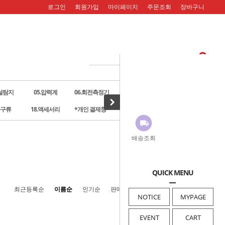
로그인
회원가입
마이페이지
주문조회
장바구니
누설탐지
05.압력계
06.회전측정기
07.풍속계
08.온습도계
공구류
18.액세서리
*개인 결제창*
· HOME
>
06.회전측정기
배송조회
QUICK MENU
최근등록순
이름순
인기순
판매순
높은가격순
낮은가격순
NOTICE
MYPAGE
EVENT
CART