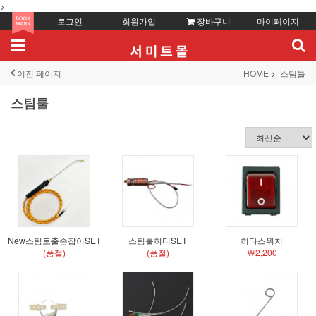
>
로그인
회원가입
장바구니
마이페이지
이전 페이지
HOME
스팀툴
스팀툴
New스팀토출손잡이SET
스팀툴히터SET
히타스위치
(품절)
(품절)
￦2,200