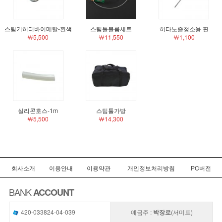
스팀기히터바이메탈-흰색
스팀툴볼륨세트
히타노즐청소용 핀
￦5,500
￦11,550
￦1,100
실리콘호스-1m
스팀툴가방
￦5,500
￦14,300
회사소개
이용안내
이용약관
개인정보처리방침
PC버전
BANK
ACCOUNT
420-033824-04-039
예금주 :
박장로
(서미트)